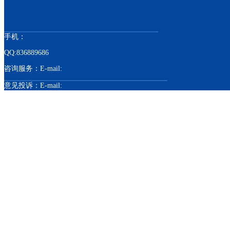
手机：
QQ:836889686
咨询服务：E-mail:
意见投诉：E-mail:
联系地址：上海松江洞伟路118号 （全市免
费上门设计）